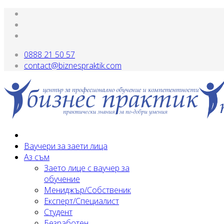
0888 21 50 57
contact@biznespraktik.com
Ваучери за заети лица
Аз съм
Заето лице с ваучер за
обучение
Мениджър/Собственик
Експерт/Специалист
Студент
Безработен