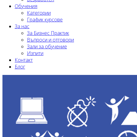
Обучения
Категории
График курсове
За нас
За Бизнес Практик
Въпроси и отговори
Зали за обучение
Изпити
Контакт
Блог