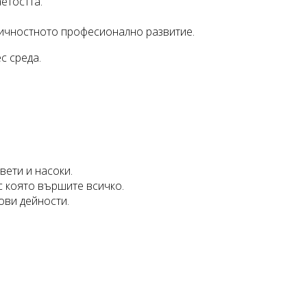
етостта.
личностното професионално развитие.
с среда.
вети и насоки.
 с която вършите всичко.
ови дейности.