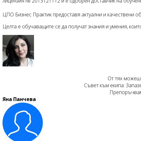
лицензия № 2013121112 и е одобрен доставчик на обучения
ЦПО Бизнес Практик предоставя актуални и качествени об
Целта е обучаващите се да получат знания и умения, коит
От тях можеш 
Съвет към екипа: Запазе
Препоръчвам 
Яна Панчева