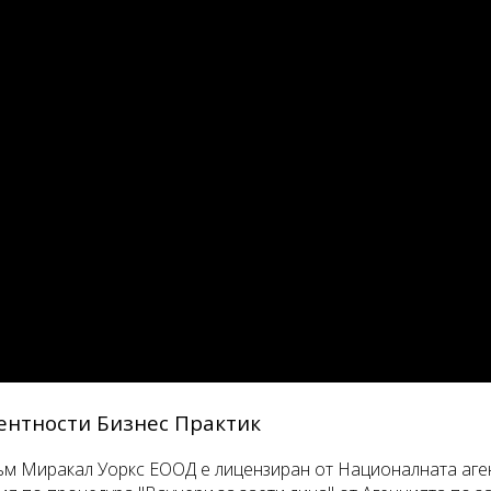
ентности Бизнес Практик
 Миракал Уоркс ЕООД е лицензиран от Националната аген