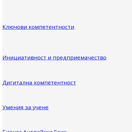
Ключови компетентности
Инициативност и предприемачество
Дигитална компетентност
Умения за учене
Бизнес Английски Език