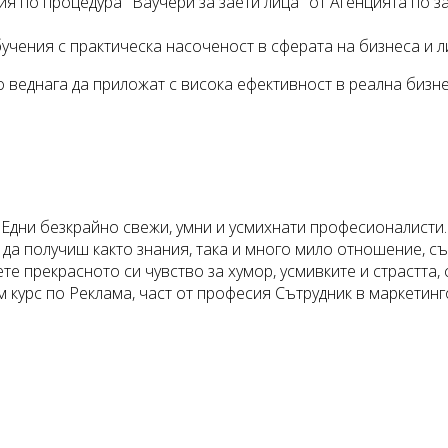
 по процедура "Ваучери за заети лица" от Агенцията по за
учения с практическа насоченост в сферата на бизнеса и 
о веднага да приложат с висока ефективност в реална бизне
Едни безкрайно свежи, умни и усмихнати професионалисти.
да получиш както знания, така и много мило отношение, съ
те прекрасното си чувство за хумор, усмивките и страстта,
курс по Реклама, част от професия Сътрудник в маркетинг