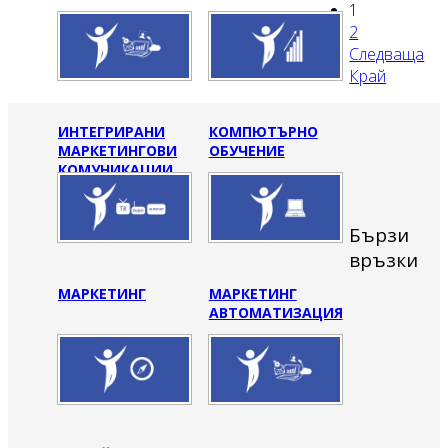
1
2
Следваща
Край
ИНТЕГРИРАНИ
КОМПЮТЪРНО
МАРКЕТИНГОВИ
ОБУЧЕНИЕ
КОМУНИКАЦИИ
Бързи
връзки
МАРКЕТИНГ
МАРКЕТИНГ
АВТОМАТИЗАЦИЯ