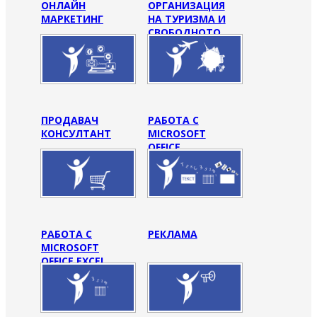
ОНЛАЙН
ОРГАНИЗАЦИЯ
МАРКЕТИНГ
НА ТУРИЗМА И
СВОБОДНОТО
ВРЕМЕ
ПРОДАВАЧ
РАБОТА С
КОНСУЛТАНТ
MICROSOFT
OFFICE
РАБОТА С
РЕКЛАМА
MICROSOFT
OFFICE EXCEL