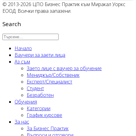
© 2013-2026 ЦПО Бизнес Практик към Миракал Уоркс
ЕООД. Всички права запазени.
Search
Начало
Ваучери за заети лица
Аз съм
Заето лице с ваучер за обучение
Мениджър/Собственик
Експерт/Специалист
Студент
Безработен
Обучения
Категории
График курсове
За нас
За Бизнес Практик
Въпроси и отговори